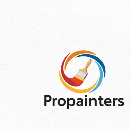
info@group-propainters.com